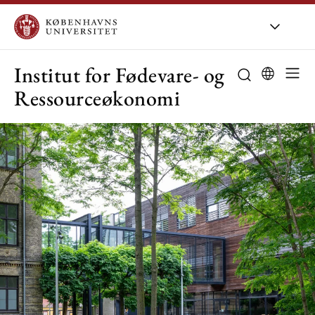
KU
/
Om KU
/
O
Institut for Fødevare- og
Ressourceøkonomi