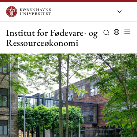
KU
/
Om KU
/
Or
Institut for Fødevare- og
Ressourceøkonomi