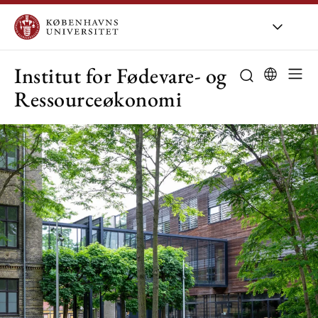
KU
/
Om KU
/
O
Institut for Fødevare- og
Ressourceøkonomi