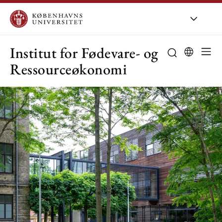
KU
/
Om KU
/
O
Institut for Fødevare- og
Ressourceøkonomi