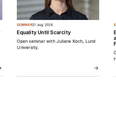
SEMINAR
21. aug. 2026
S
y
Equality Until Scarcity
Open seminar with Juliane Koch, Lund
F
University.
O
H