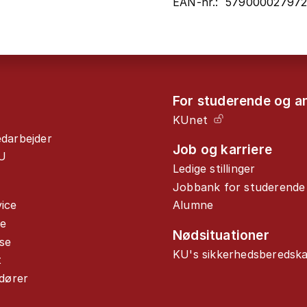
EAN-nr.: 57900002797
For studerende og a
KUnet
edarbejder
Job og karriere
U
Ledige stillinger
Jobbank for studerende
ice
Alumne
de
Nødsituationer
se
KU's sikkerhedsberedsk
t
ndører