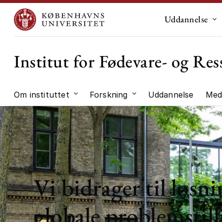
Uddannelse
Un
Institut for Fødevare- og R
Om instituttet
Forskning
Uddannelse
Med
Undermenu til "Om instituttet"
Undermenu til "Forskni
Vi bidrager til løsni
globale problemstill