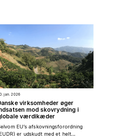
0. jan. 2026
Danske virksomheder øger
indsatsen mod skovrydning i
globale værdikæder
elvom EU’s afskovningsforordning
EUDR) er udskudt med et helt...