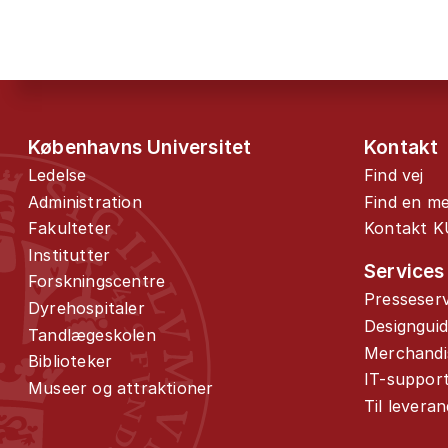
Københavns Universitet
Kontakt
Ledelse
Find vej
Administration
Find en m
Fakulteter
Kontakt K
Institutter
Services
Forskningscentre
Presseserv
Dyrehospitaler
Designgui
Tandlægeskolen
Merchandi
Biblioteker
IT-suppor
Museer og attraktioner
Til levera