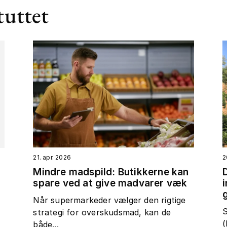
tuttet
21. apr. 2026
2
Mindre madspild: Butikkerne kan
spare ved at give madvarer væk
t
Når supermarkeder vælger den rigtige
S
strategi for overskudsmad, kan de
(
både...