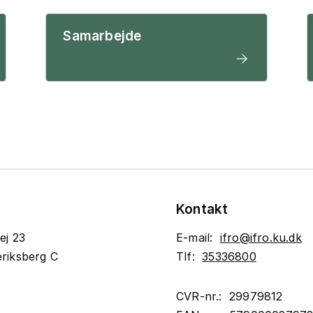
Samarbejde
Kontakt
ej 23
E-mail:
ifro@ifro.ku.dk
riksberg C
Tlf:
35336800
CVR-nr.: 29979812