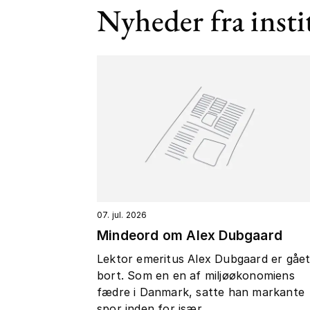
Nyheder fra insti
07. jul. 2026
Mindeord om Alex Dubgaard
Lektor emeritus Alex Dubgaard er gåe
bort. Som en en af miljøøkonomiens
fædre i Danmark, satte han markante
spor inden for især...