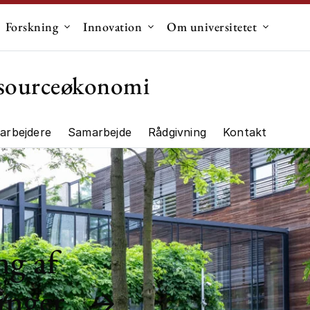
Forskning
Innovation
Om universitetet
dermenu til "Uddannelse"
Undermenu til "Forskning"
Undermenu til "Innovation"
Undermen
essourceøkonomi
arbejdere
Samarbejde
Rådgivning
Kontakt
ng"
ng af
inger