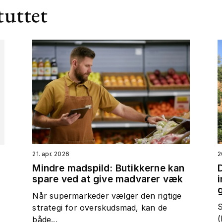
tuttet
21. apr. 2026
2
Mindre madspild: Butikkerne kan
spare ved at give madvarer væk
t
Når supermarkeder vælger den rigtige
S
strategi for overskudsmad, kan de
(
både...