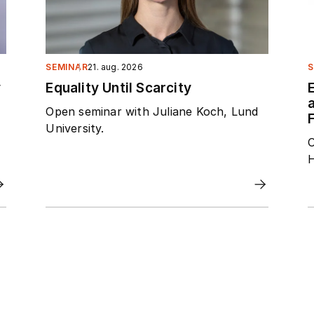
SEMINAR
21. aug. 2026
S
y
Equality Until Scarcity
Open seminar with Juliane Koch, Lund
F
University.
O
H