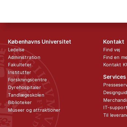
Københavns Universitet
Kontakt
Ledelse
Find vej
Administration
Find en m
Fakulteter
Kontakt K
Institutter
Services
Forskningscentre
Presseserv
Dyrehospitaler
Designgui
Tandlægeskolen
Merchandi
Biblioteker
IT-suppor
Museer og attraktioner
Til levera