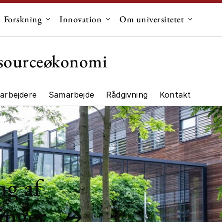
Forskning
Innovation
Om universitetet
dermenu til "Uddannelse"
Undermenu til "Forskning"
Undermenu til "Innovation"
Undermen
essourceøkonomi
arbejdere
Samarbejde
Rådgivning
Kontakt
ng"
ng af
inger