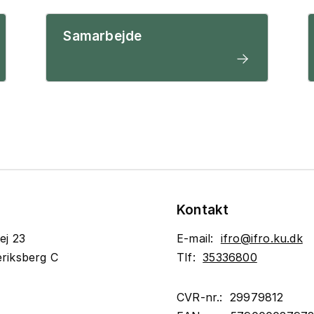
Samarbejde
Kontakt
ej 23
E-mail:
ifro@ifro.ku.dk
riksberg C
Tlf:
35336800
CVR-nr.: 29979812