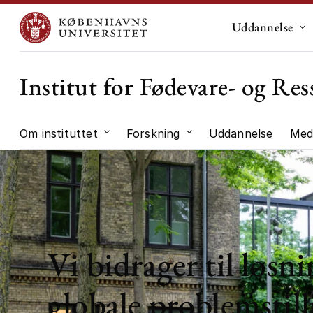
Uddannelse
Un
Institut for Fødevare- og R
Om instituttet
Forskning
Uddannelse
Med
Undermenu til "Om instituttet"
Undermenu til "Forskni
Vi bidrager til løsni
globale problemstill