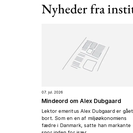
Nyheder fra insti
07. jul. 2026
Mindeord om Alex Dubgaard
Lektor emeritus Alex Dubgaard er gåe
bort. Som en en af miljøøkonomiens
fædre i Danmark, satte han markante
spor inden for især...