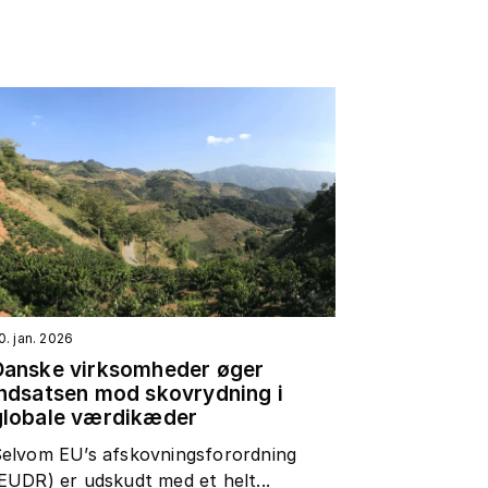
0. jan. 2026
Danske virksomheder øger
indsatsen mod skovrydning i
globale værdikæder
elvom EU’s afskovningsforordning
EUDR) er udskudt med et helt...