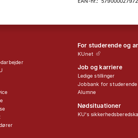
EAN-nr.: 57900002797
For studerende og a
KUnet
edarbejder
Job og karriere
U
Ledige stillinger
Jobbank for studerende
ice
Alumne
de
Nødsituationer
se
KU's sikkerhedsberedsk
t
ndører