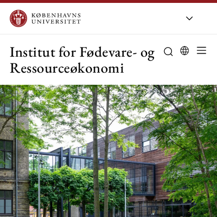
KU
/
Om KU
/
O
Institut for Fødevare- og
Ressourceøkonomi