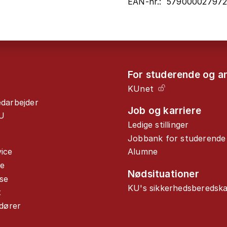
EAN-nr.: 57900002797
For studerende og a
KUnet
edarbejder
Job og karriere
U
Ledige stillinger
Jobbank for studerende
ice
Alumne
de
Nødsituationer
se
KU's sikkerhedsberedsk
t
ndører