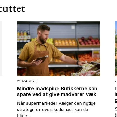
tuttet
21. apr. 2026
2
Mindre madspild: Butikkerne kan
spare ved at give madvarer væk
t
Når supermarkeder vælger den rigtige
S
strategi for overskudsmad, kan de
(
både...