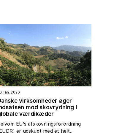
0. jan. 2026
Danske virksomheder øger
indsatsen mod skovrydning i
globale værdikæder
elvom EU’s afskovningsforordning
EUDR) er udskudt med et helt...