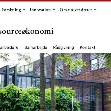
Forskning
Innovation
Om universitetet
dermenu til "Uddannelse"
Undermenu til "Forskning"
Undermenu til "Innovation"
Undermen
essourceøkonomi
arbejdere
Samarbejde
Rådgivning
Kontakt
ng"
ng af
inger