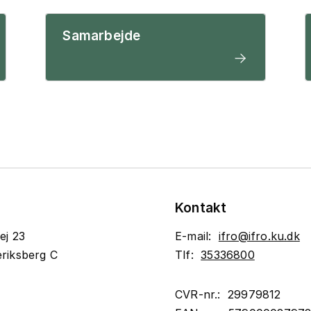
Samarbejde
Kontakt
ej 23
E-mail:
ifro@ifro.ku.dk
riksberg C
Tlf:
35336800
CVR-nr.: 29979812