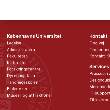
Københavns Universitet
Kontakt
Ledelse
Find vej
Administration
Find en m
Fakulteter
Kontakt K
Institutter
Services
Forskningscentre
Presseserv
Dyrehospitaler
Designgui
Tandlægeskolen
Merchandi
Biblioteker
IT-suppor
Museer og attraktioner
Til levera