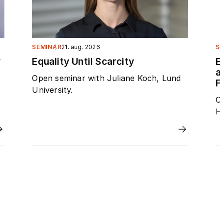
SEMINAR
21. aug. 2026
S
y
Equality Until Scarcity
Open seminar with Juliane Koch, Lund
F
University.
O
H