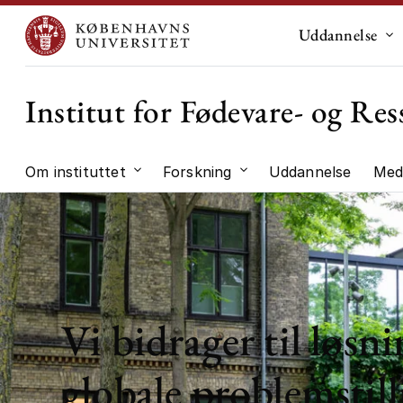
Uddannelse
Un
Institut for Fødevare- og R
Om instituttet
Forskning
Uddannelse
Med
Undermenu til "Om instituttet"
Undermenu til "Forskni
Vi bidrager til løsni
globale problemstill