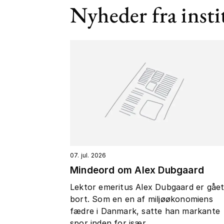
Nyheder fra insti
07. jul. 2026
Mindeord om Alex Dubgaard
Lektor emeritus Alex Dubgaard er gåe
bort. Som en en af miljøøkonomiens
fædre i Danmark, satte han markante
spor inden for især...