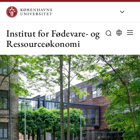
KU
/
Om KU
/
O
Institut for Fødevare- og
Ressourceøkonomi