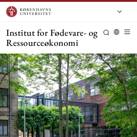
KU
/
Om KU
/
O
Institut for Fødevare- og
Ressourceøkonomi