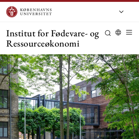
KU
/
Om KU
/
Or
Institut for Fødevare- og
Ressourceøkonomi