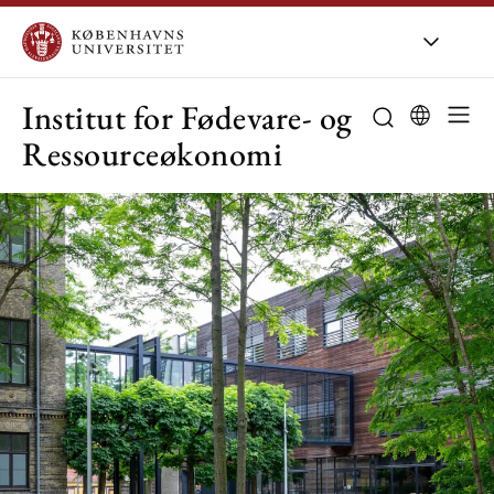
KU
/
Om KU
/
O
Institut for Fødevare- og
Ressourceøkonomi