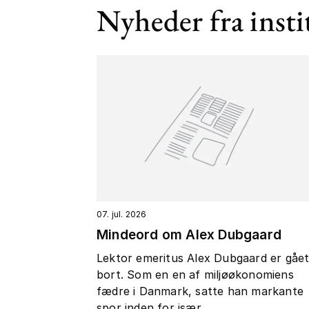
Nyheder fra insti
07. jul. 2026
Mindeord om Alex Dubgaard
Lektor emeritus Alex Dubgaard er gåe
bort. Som en en af miljøøkonomiens
fædre i Danmark, satte han markante
spor inden for især...