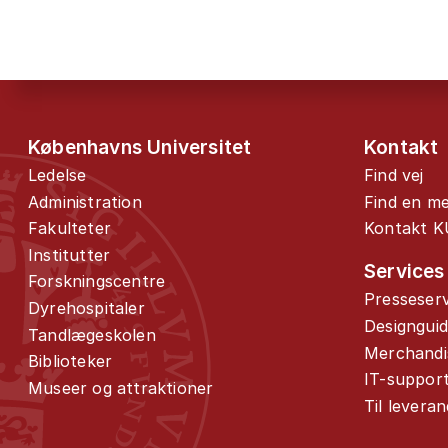
Københavns Universitet
Kontakt
Ledelse
Find vej
Administration
Find en m
Fakulteter
Kontakt K
Institutter
Services
Forskningscentre
Presseserv
Dyrehospitaler
Designgui
Tandlægeskolen
Merchandi
Biblioteker
IT-suppor
Museer og attraktioner
Til levera