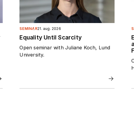
SEMINAR
21. aug. 2026
S
y
Equality Until Scarcity
Open seminar with Juliane Koch, Lund
F
University.
O
H