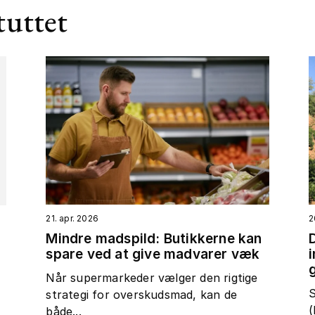
tuttet
21. apr. 2026
2
Mindre madspild: Butikkerne kan
spare ved at give madvarer væk
t
Når supermarkeder vælger den rigtige
S
strategi for overskudsmad, kan de
(
både...