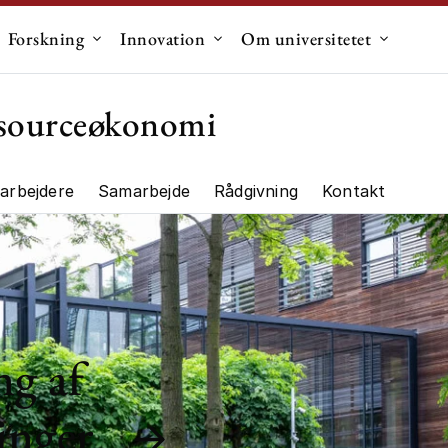
Forskning
Innovation
Om universitetet
dermenu til "Uddannelse"
Undermenu til "Forskning"
Undermenu til "Innovation"
Undermen
essourceøkonomi
arbejdere
Samarbejde
Rådgivning
Kontakt
ng"
ng af
inger