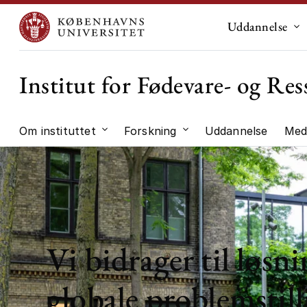
Uddannelse
Un
Institut for Fødevare- og R
Om instituttet
Forskning
Uddannelse
Med
Undermenu til "Om instituttet"
Undermenu til "Forskni
Vi bidrager til løsni
globale problemstill