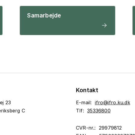
Samarbejde
Kontakt
ej 23
E-mail:
ifro@ifro.ku.dk
riksberg C
Tlf:
35336800
CVR-nr.: 29979812