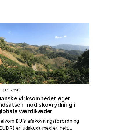
0. jan. 2026
Danske virksomheder øger
indsatsen mod skovrydning i
globale værdikæder
elvom EU’s afskovningsforordning
EUDR) er udskudt med et helt...