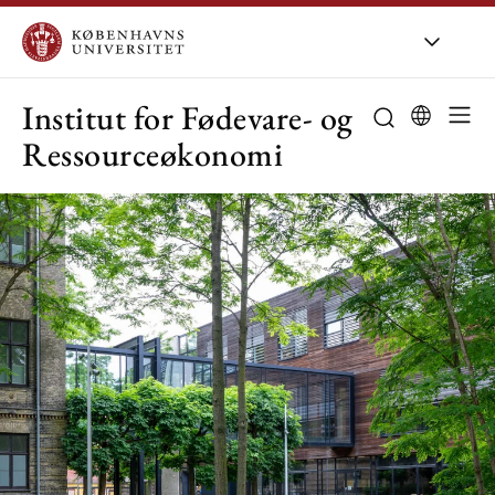
KU
/
Om KU
/
O
Institut for Fødevare- og
Ressourceøkonomi