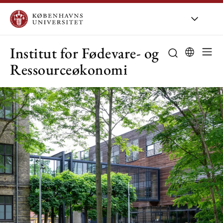
KU
/
Om KU
/
O
Institut for Fødevare- og
Ressourceøkonomi