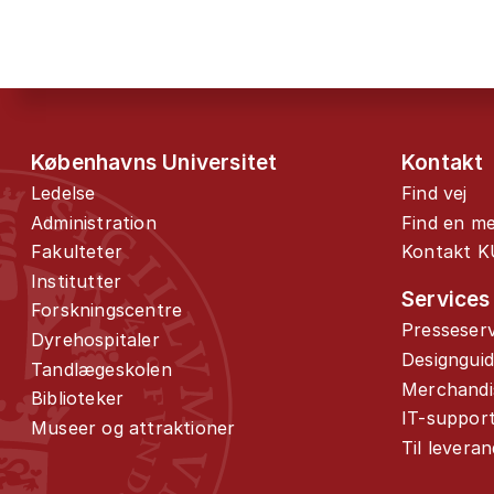
Københavns Universitet
Kontakt
Ledelse
Find vej
Administration
Find en m
Fakulteter
Kontakt K
Institutter
Services
Forskningscentre
Presseserv
Dyrehospitaler
Designgui
Tandlægeskolen
Merchandi
Biblioteker
IT-suppor
Museer og attraktioner
Til levera