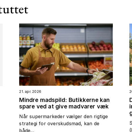
tuttet
21. apr. 2026
2
Mindre madspild: Butikkerne kan
spare ved at give madvarer væk
t
Når supermarkeder vælger den rigtige
S
strategi for overskudsmad, kan de
(
både...