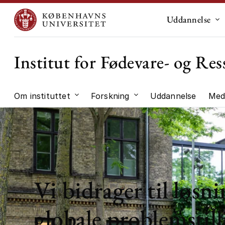
Uddannelse
Un
Institut for Fødevare- og R
Om instituttet
Forskning
Uddannelse
Med
Undermenu til "Om instituttet"
Undermenu til "Forskni
Vi bidrager til løsni
globale problemstill