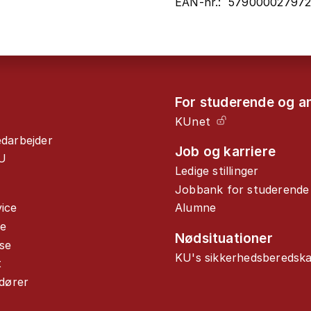
EAN-nr.: 57900002797
For studerende og a
KUnet
edarbejder
Job og karriere
U
Ledige stillinger
Jobbank for studerende
ice
Alumne
de
Nødsituationer
se
KU's sikkerhedsberedsk
t
ndører