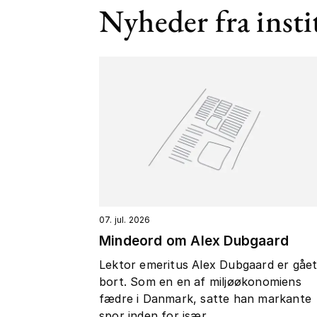
Nyheder fra insti
07. jul. 2026
Mindeord om Alex Dubgaard
Lektor emeritus Alex Dubgaard er gåe
bort. Som en en af miljøøkonomiens
fædre i Danmark, satte han markante
spor inden for især...