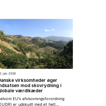
0. jan. 2026
Danske virksomheder øger
indsatsen mod skovrydning i
globale værdikæder
elvom EU’s afskovningsforordning
EUDR) er udskudt med et helt...