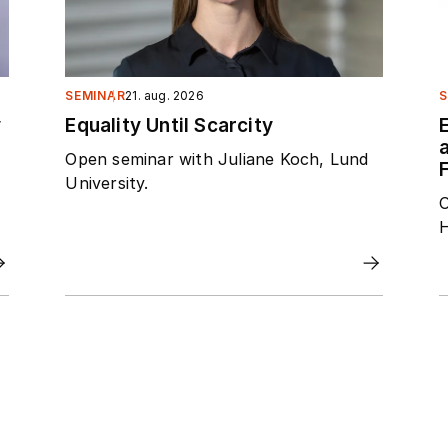
SEMINAR
21. aug. 2026
S
y
Equality Until Scarcity
Open seminar with Juliane Koch, Lund
F
University.
O
H