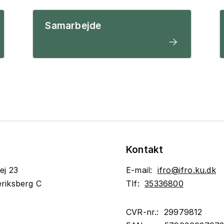
Samarbejde
Kontakt
ej 23
E-mail:
ifro@ifro.ku.dk
riksberg C
Tlf:
35336800
CVR-nr.: 29979812