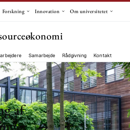
Forskning
Innovation
Om universitetet
dermenu til "Uddannelse"
Undermenu til "Forskning"
Undermenu til "Innovation"
Undermen
essourceøkonomi
arbejdere
Samarbejde
Rådgivning
Kontakt
ng"
ng af
inger