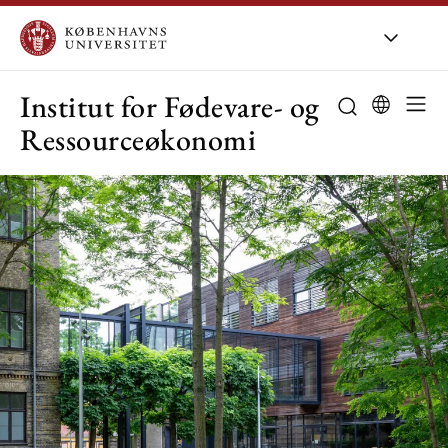
KU
/
Om KU
/
Or
Institut for Fødevare- og
Ressourceøkonomi