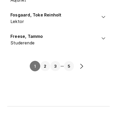
Adjunkt
Fosgaard, Toke Reinholt
Lektor
Freese, Tammo
Studerende
...
1
2
3
5
Næste