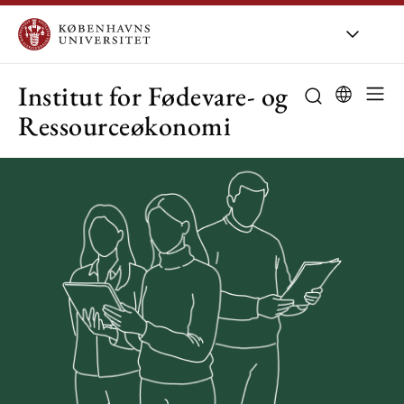
KU
/
Om KU
/
Or
Institut for Fødevare- og
Ressourceøkonomi