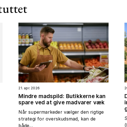
tuttet
21. apr. 2026
2
Mindre madspild: Butikkerne kan
spare ved at give madvarer væk
t
Når supermarkeder vælger den rigtige
S
strategi for overskudsmad, kan de
(
både...