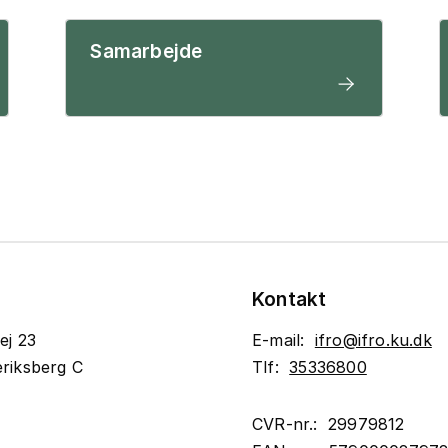
Samarbejde
Kontakt
ej 23
E-mail:
ifro@ifro.ku.dk
riksberg C
Tlf:
35336800
CVR-nr.: 29979812