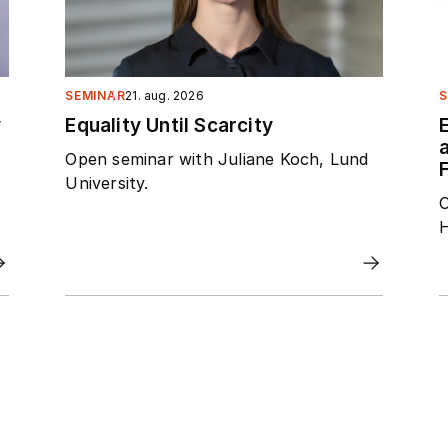
SEMINAR
21. aug. 2026
S
y
Equality Until Scarcity
Open seminar with Juliane Koch, Lund
F
University.
O
H