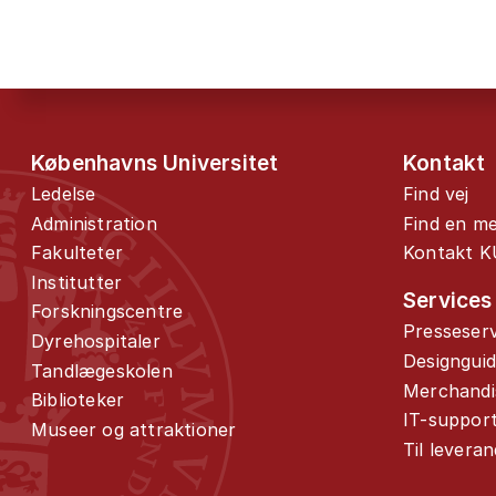
Københavns Universitet
Kontakt
Ledelse
Find vej
Administration
Find en m
Fakulteter
Kontakt K
Institutter
Services
Forskningscentre
Presseserv
Dyrehospitaler
Designgui
Tandlægeskolen
Merchandi
Biblioteker
IT-suppor
Museer og attraktioner
Til levera