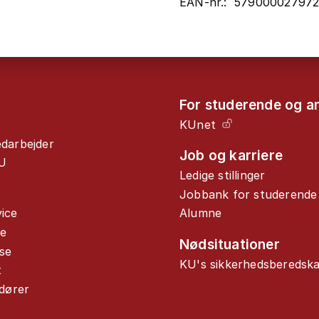
EAN-nr.: 57900002797
For studerende og a
KUnet
edarbejder
Job og karriere
U
Ledige stillinger
Jobbank for studerende
ice
Alumne
de
Nødsituationer
se
KU's sikkerhedsberedsk
t
ndører