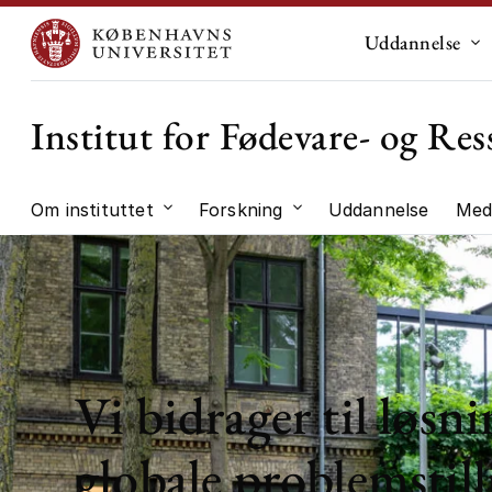
Uddannelse
Un
Institut for Fødevare- og R
Om instituttet
Forskning
Uddannelse
Med
Undermenu til "Om instituttet"
Undermenu til "Forskni
Vi bidrager til løsni
globale problemstill