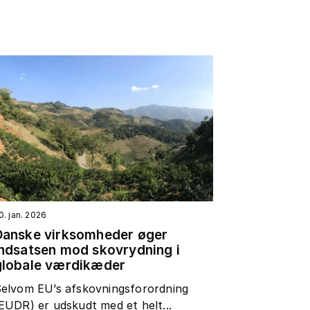
0. jan. 2026
Danske virksomheder øger
indsatsen mod skovrydning i
globale værdikæder
elvom EU’s afskovningsforordning
EUDR) er udskudt med et helt...