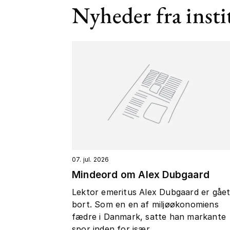
Nyheder fra insti
07. jul. 2026
Mindeord om Alex Dubgaard
Lektor emeritus Alex Dubgaard er gåe
bort. Som en en af miljøøkonomiens
fædre i Danmark, satte han markante
spor inden for især...