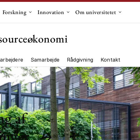
Forskning
Innovation
Om universitetet
dermenu til "Uddannelse"
Undermenu til "Forskning"
Undermenu til "Innovation"
Undermen
essourceøkonomi
arbejdere
Samarbejde
Rådgivning
Kontakt
ng"
ng af
inger