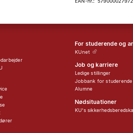
EAN-nr.: 57900002797
For studerende og a
KUnet
edarbejder
Job og karriere
U
Ledige stillinger
Jobbank for studerende
ice
Alumne
de
Nødsituationer
se
KU's sikkerhedsberedsk
t
ndører