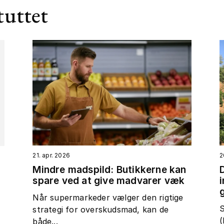
tuttet
21. apr. 2026
2
Mindre madspild: Butikkerne kan
spare ved at give madvarer væk
t
Når supermarkeder vælger den rigtige
S
strategi for overskudsmad, kan de
(
både...