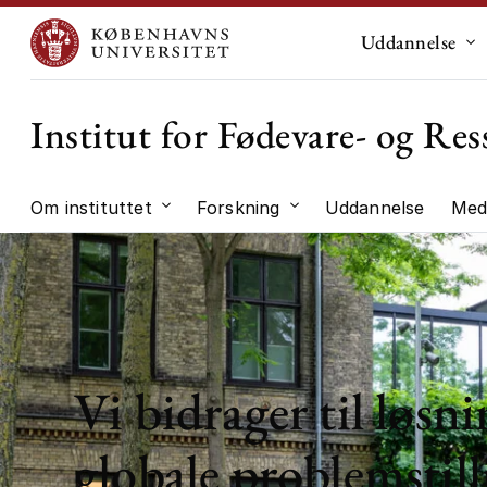
Uddannelse
Un
Institut for Fødevare- og R
Om instituttet
Forskning
Uddannelse
Med
Undermenu til "Om instituttet"
Undermenu til "Forskni
Vi bidrager til løsni
globale problemstill