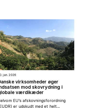
0. jan. 2026
Danske virksomheder øger
indsatsen mod skovrydning i
globale værdikæder
elvom EU’s afskovningsforordning
EUDR) er udskudt med et helt...