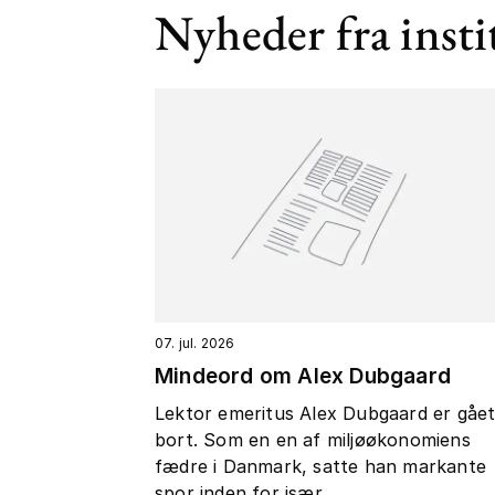
Nyheder fra insti
07. jul. 2026
Mindeord om Alex Dubgaard
Lektor emeritus Alex Dubgaard er gåe
bort. Som en en af miljøøkonomiens
fædre i Danmark, satte han markante
spor inden for især...