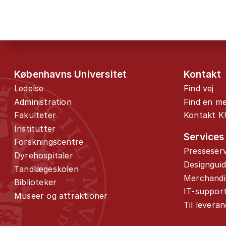
Københavns Universitet
Kontakt
Ledelse
Find vej
Administration
Find en m
Fakulteter
Kontakt K
Institutter
Services
Forskningscentre
Presseserv
Dyrehospitaler
Designgui
Tandlægeskolen
Merchandi
Biblioteker
IT-suppor
Museer og attraktioner
Til levera