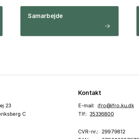
Samarbejde
Kontakt
ej 23
E-mail:
ifro@ifro.ku.dk
riksberg C
Tlf:
35336800
CVR-nr.: 29979812