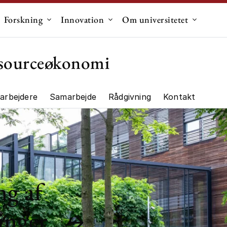
Forskning
Innovation
Om universitetet
dermenu til "Uddannelse"
Undermenu til "Forskning"
Undermenu til "Innovation"
Undermen
essourceøkonomi
arbejdere
Samarbejde
Rådgivning
Kontakt
ng"
ng af
inger