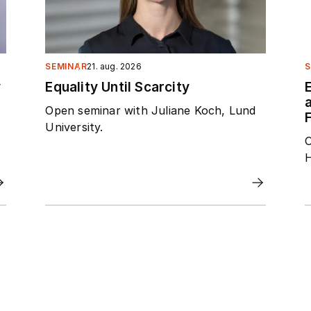
SEMINAR
21. aug. 2026
S
y
Equality Until Scarcity
Open seminar with Juliane Koch, Lund
F
University.
O
H