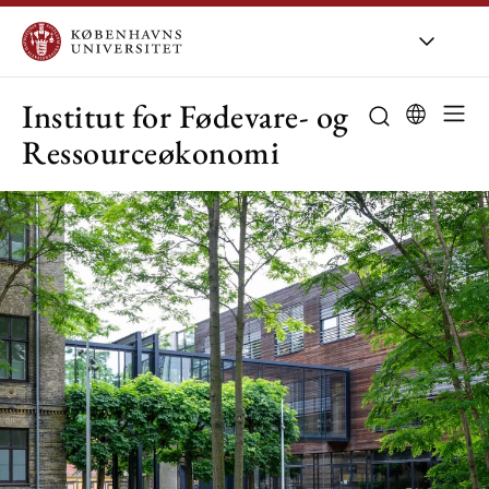
KU
/
Om KU
/
O
Institut for Fødevare- og
Ressourceøkonomi