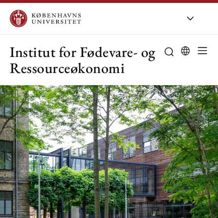
KU
/
Om KU
/
O
Institut for Fødevare- og
Ressourceøkonomi